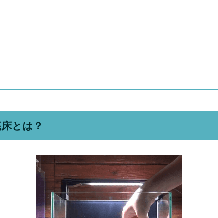
る
底床とは？