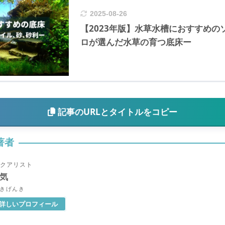
2025-08-26
【2023年版】水草水槽におすすめのソ
ロが選んだ水草の育つ底床ー
記事のURLとタイトルをコピー
著者
クアリスト
気
きげんき
詳しいプロフィール