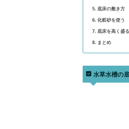
底床の敷き方
化粧砂を使う
底床を高く盛
まとめ
水草水槽の