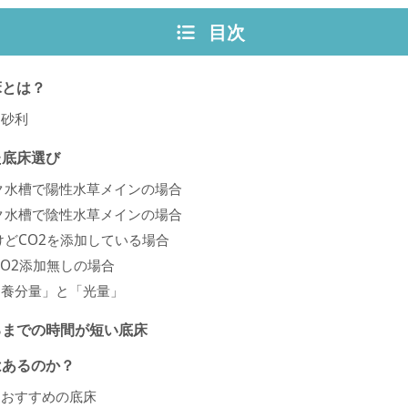
目次
床とは？
・砂利
た底床選び
ク水槽で陽性水草メインの場合
ク水槽で陰性水草メインの場合
けどCO2を添加している場合
CO2添加無しの場合
「養分量」と「光量」
るまでの時間が短い底床
はあるのか？
におすすめの底床