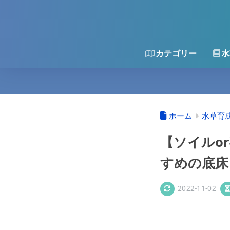
カテゴリー
水
ホーム
水草育
【ソイルo
すめの底床
2022-11-02