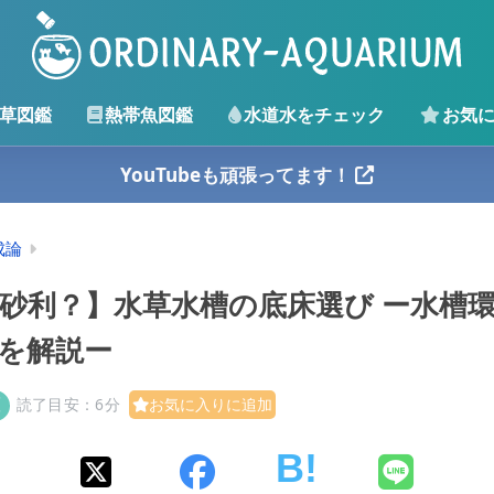
草図鑑
熱帯魚図鑑
水道水をチェック
お気
YouTubeも頑張ってます！
成論
r砂利？】水草水槽の底床選び ー水槽
を解説ー
読了目安：6分
お気に入りに追加