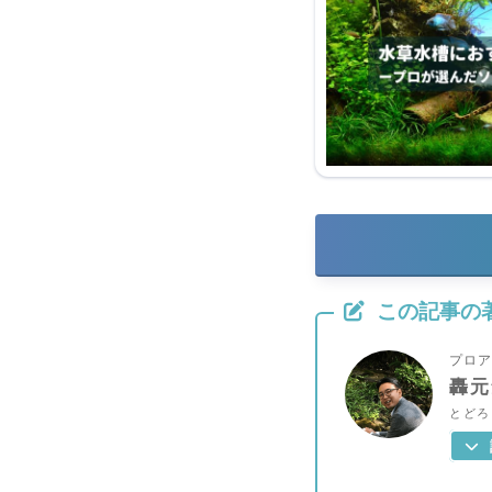
この記事の
プロア
轟元
とどろ