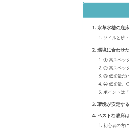
水草水槽の底
ソイルと砂
環境に合わせ
① 高スペッ
② 高スペッ
③ 低光量だ
④ 低光量、
ポイントは
環境が安定す
ベストな底床
初心者の方