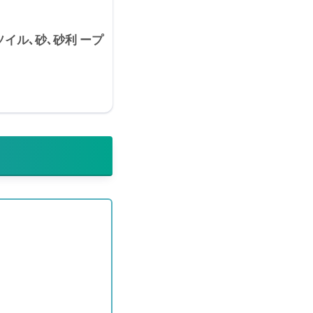
イル､砂､砂利 ープ