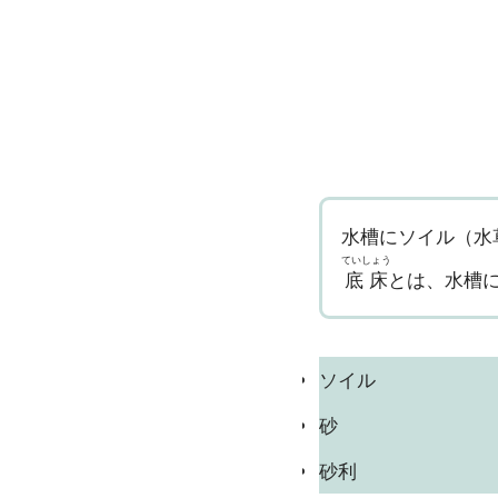
水槽にソイル（水
ていしょう
底床
とは、水槽
ソイル
砂
砂利