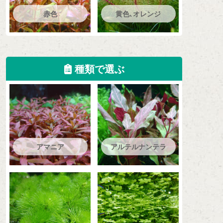
赤色
黄色､オレンジ
種類で選ぶ
アマニア
アルテルナンテラ