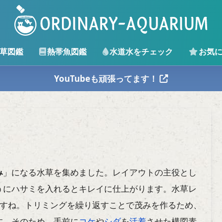
草図鑑
熱帯魚図鑑
水道水をチェック
お気
YouTubeも頑張ってます！
み
」になる水草を集めました。レイアウトの主役とし
うにハサミを入れるとキレイに仕上がります。水草レ
ですね。トリミングを繰り返すことで茂みを作るため、
す。そのため、手前に
コケ
や
シダ
を
活着
させた構図素