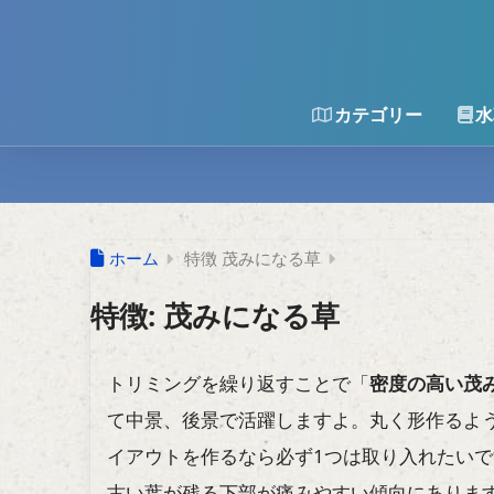
カテゴリー
水
ホーム
特徴 茂みになる草
特徴:
茂みになる草
トリミングを繰り返すことで「
密度の高い茂
て中景、後景で活躍しますよ。丸く形作るよ
イアウトを作るなら必ず1つは取り入れたい
古い葉が残る下部が痛みやすい傾向にありま