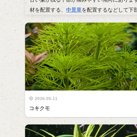
材を配置する、
中景草
を配置するなどして下
2026-05-11
コキクモ