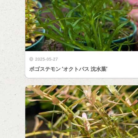
2025-05-27
ポゴステモン ‘オクトパス 沈水葉’