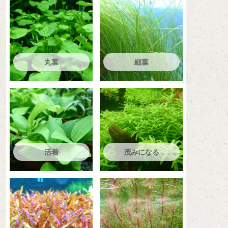
丸葉
細葉
活着
茂みになる