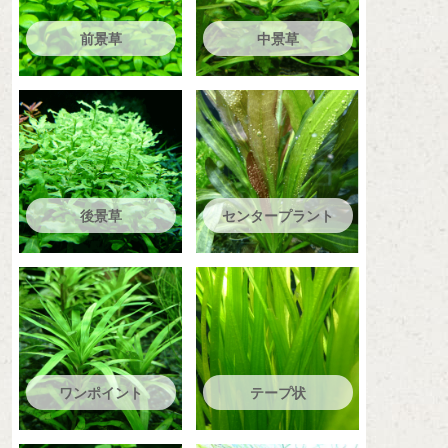
前景草
中景草
後景草
センタープラント
ワンポイント
テープ状