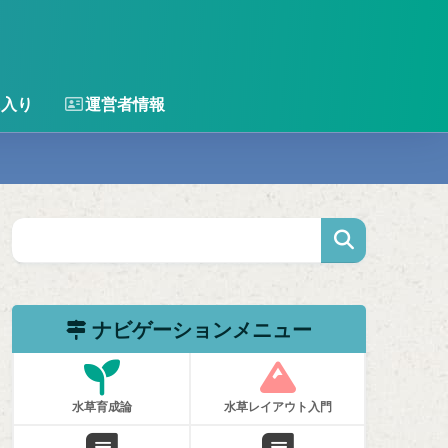
に入り
運営者情報
ナビゲーションメニュー
水草育成論
水草レイアウト入門