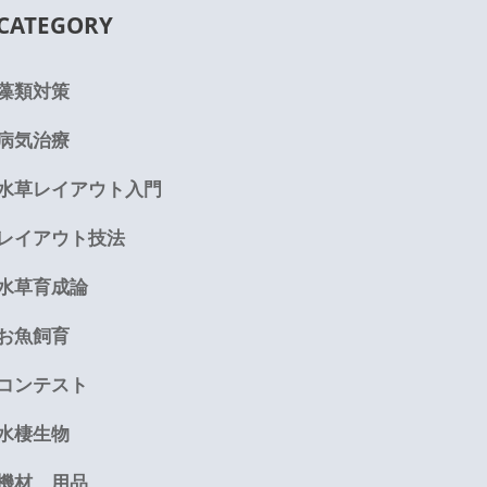
CATEGORY
藻類対策
病気治療
水草レイアウト入門
レイアウト技法
水草育成論
お魚飼育
コンテスト
水棲生物
機材、用品