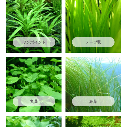
ワンポイント
テープ状
丸葉
細葉