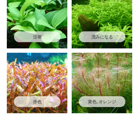
活着
茂みになる
赤色
黄色､オレンジ