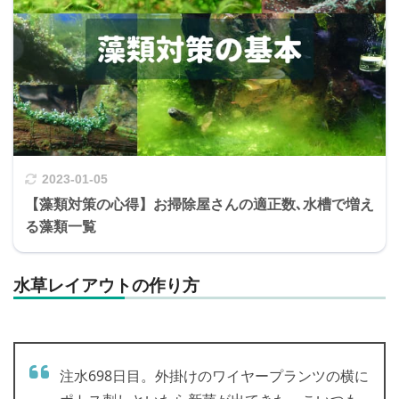
2023-01-05
【藻類対策の心得】お掃除屋さんの適正数､水槽で増え
る藻類一覧
水草レイアウトの作り方
注水698日目。外掛けのワイヤープランツの横に