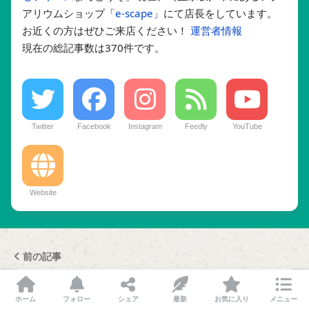
アリウムショップ「
e-scape
」にて店長をしています。
お近くの方はぜひご来店ください！
運営者情報
現在の総記事数は370件です。
Twitter
Facebook
Instagram
Feedly
YouTube
Website
前の記事
クリプトコリネ ウンデュラータ ‘ブロードリ
ホーム
フォロー
シェア
最新
お気に入り
メニュー