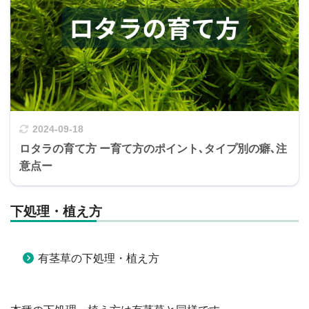
2024-09-18
ロタラの育て方 ー育て方のポイント､タイプ別の癖､注
意点ー
下処理・植え方
有茎草の下処理・植え方