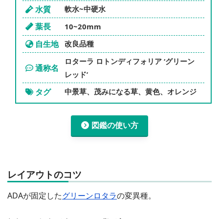
水質
軟水~中硬水
葉長
10~20mm
自生地
改良品種
ロターラ ロトンディフォリア ‘グリーン
通称名
レッド’
タグ
中景草、茂みになる草、黄色、オレンジ
図鑑の使い方
レイアウトのコツ
ADAが固定した
グリーンロタラ
の変異種。