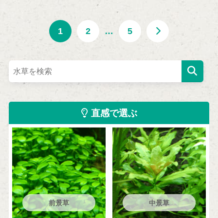
1
2
…
5
直感で選ぶ
前景草
中景草