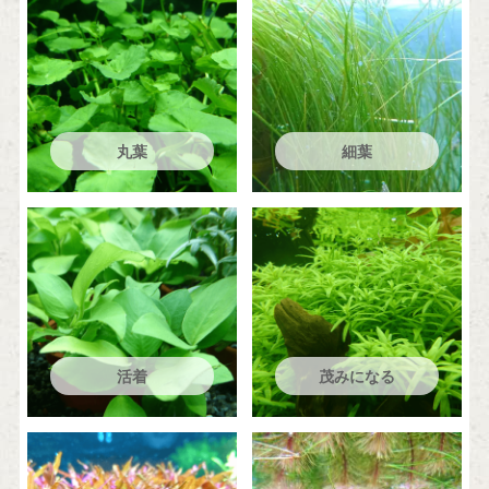
丸葉
細葉
活着
茂みになる