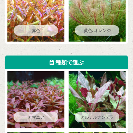
赤色
黄色､オレンジ
種類で選ぶ
アマニア
アルテルナンテラ