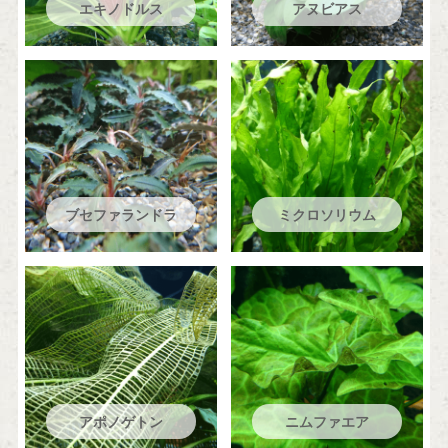
エキノドルス
アヌビアス
ブセファランドラ
ミクロソリウム
アポノゲトン
ニムファエア