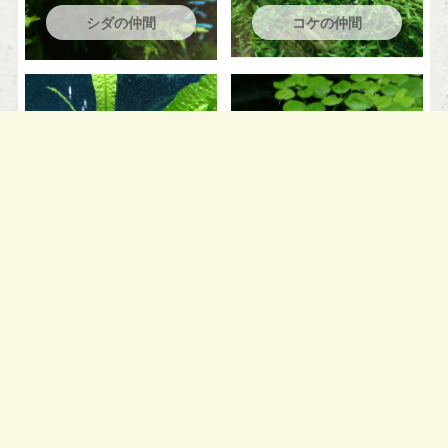
シダの仲間
コケの仲間
球根､根茎
浮草
ボトル向き
陰性水草