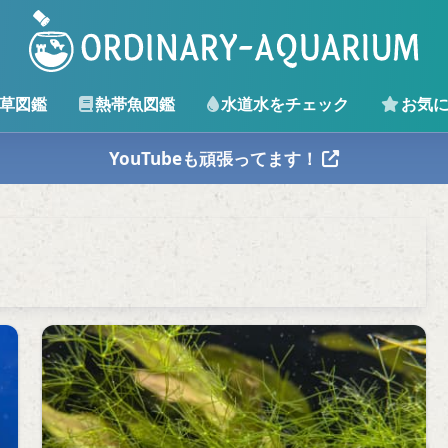
草図鑑
熱帯魚図鑑
水道水をチェック
お気
YouTubeも頑張ってます！