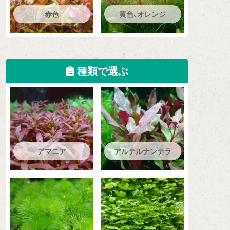
赤色
黄色､オレンジ
種類で選ぶ
アマニア
アルテルナンテラ