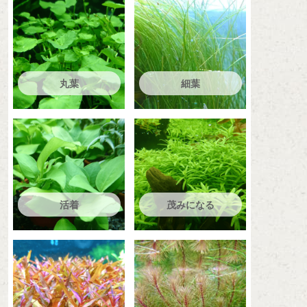
丸葉
細葉
活着
茂みになる