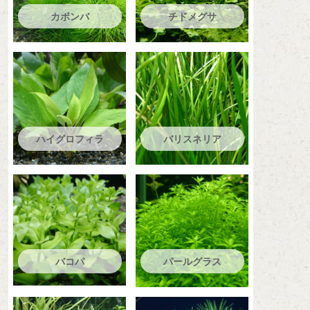
カボンバ
チドメグサ
ハイグロフィラ
バリスネリア
バコパ
パールグラス