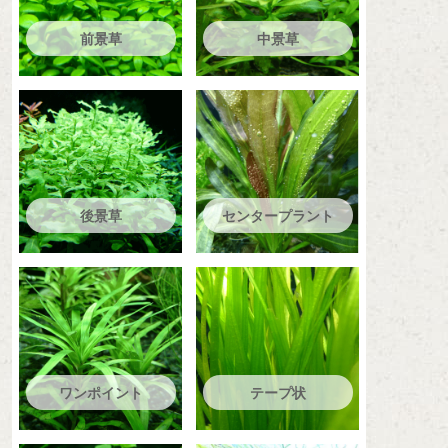
前景草
中景草
後景草
センタープラント
ワンポイント
テープ状