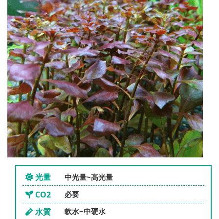
光量
中光量~高光量
CO2
必要
水質
軟水~中硬水