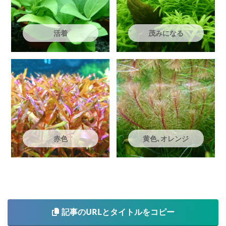
活着
茂みになる
赤色
黄色､オレンジ
記事のURLとタイトルをコピー