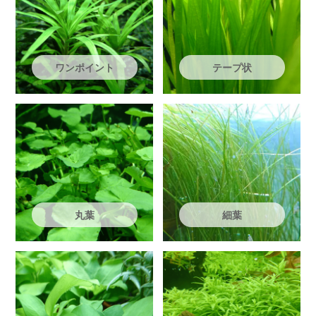
ワンポイント
テープ状
丸葉
細葉