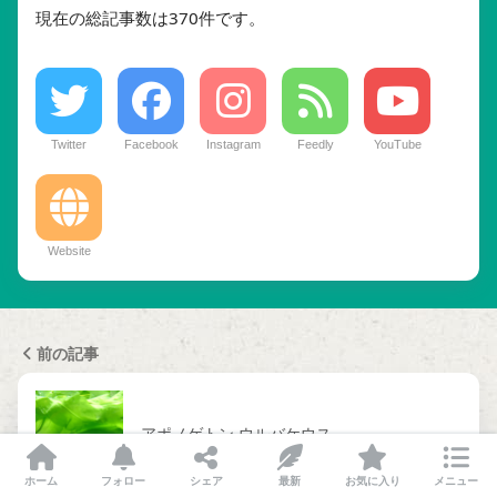
現在の総記事数は370件です。
Twitter
Facebook
Instagram
Feedly
YouTube
Website
前の記事
アポノゲトン ウルバケウス
ホーム
フォロー
シェア
最新
お気に入り
メニュー