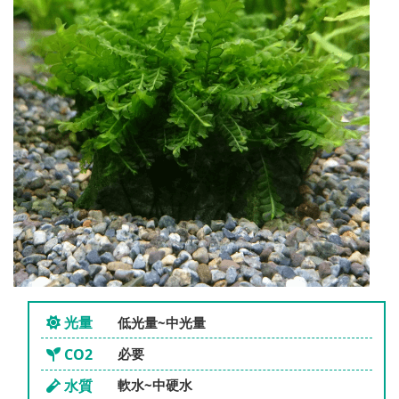
光量
低光量~中光量
CO2
必要
水質
軟水~中硬水