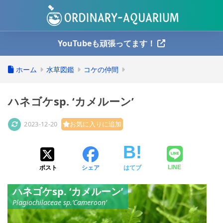
YouTubeも頑張ってます！
ホーム
水草図鑑
コケの仲間
ハネゴケsp. ‘カメルーン’
2023-12-20
お気に入りに追加
ポスト
シェア
はてブ
LINE
ハネゴケsp. ‘カメルーン’
Plagiochilaceae sp.’Cameroon’