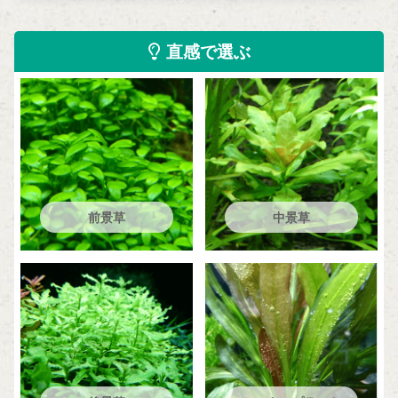
直感で選ぶ
前景草
中景草