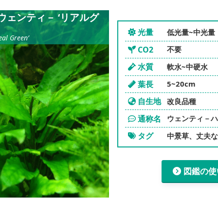
ウェンティ－ ‘リアルグ
光量
低光量~中光量
eal Green’
CO2
不要
水質
軟水~中硬水
葉長
5~20cm
自生地
改良品種
通称名
ウェンティ－
タグ
中景草、丈夫
図鑑の使