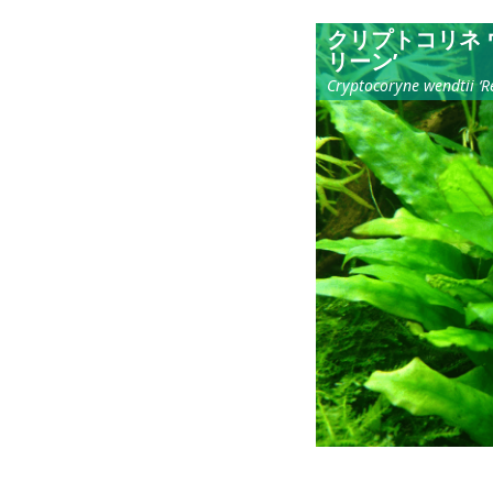
クリプトコリネ 
リーン’
Cryptocoryne wendtii ‘R