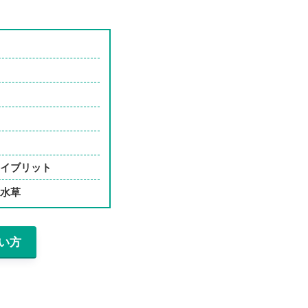
ハイブリット
な水草
い方