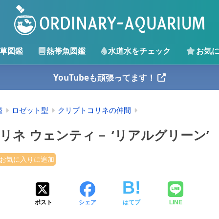
草図鑑
熱帯魚図鑑
水道水をチェック
お気
YouTubeも頑張ってます！
鑑
ロゼット型
クリプトコリネの仲間
リネ ウェンティ－ ‘リアルグリーン’
お気に入りに追加
ポスト
シェア
はてブ
LINE