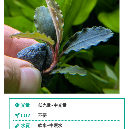
光量
低光量~中光量
CO2
不要
水質
軟水~中硬水