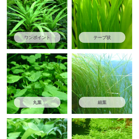
ワンポイント
テープ状
丸葉
細葉