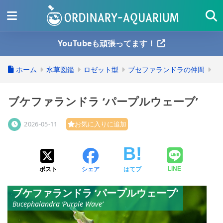
YouTubeも頑張ってます！
ホーム
水草図鑑
ロゼット型
ブセファランドラの仲間
ブケファランドラ ‘パープルウェーブ’
2026-05-11
お気に入りに追加
ポスト
シェア
はてブ
LINE
ブケファランドラ ‘パープルウェーブ’
Bucephalandra ‘Purple Wave’