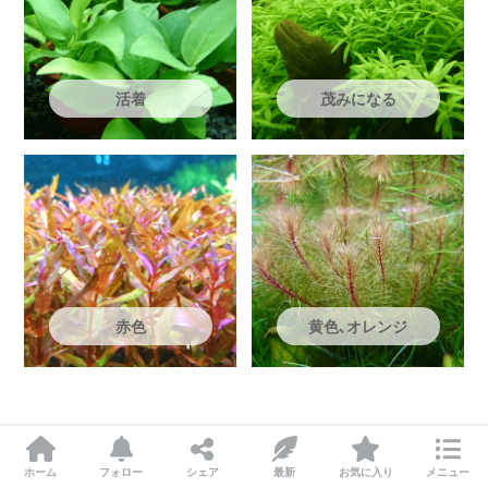
活着
茂みになる
赤色
黄色､オレンジ
ホーム
フォロー
シェア
最新
お気に入り
メニュー
記事のURLとタイトルをコピー