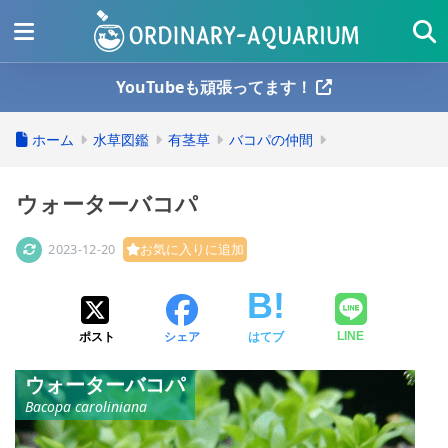
YouTubeも頑張ってます！
ホーム
水草図鑑
有茎草
バコパの仲間
ウォーターバコパ
2023-12-20
お気に入りに追加
ポスト
シェア
はてブ
LINE
ウォーターバコパ
Bacopa caroliniana