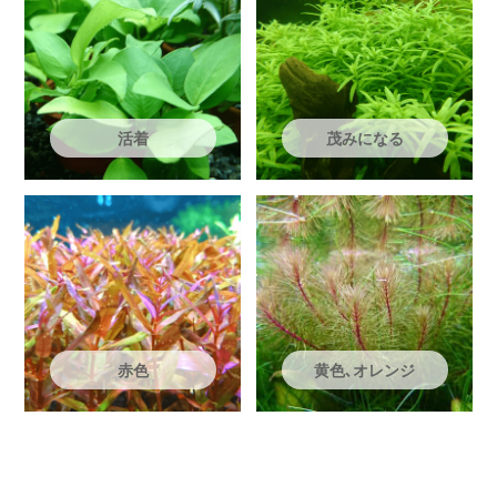
活着
茂みになる
赤色
黄色､オレンジ