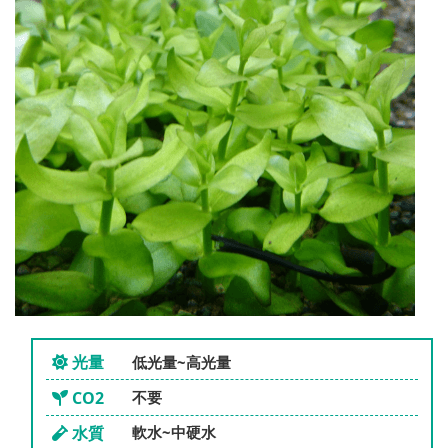
光量
低光量~高光量
CO2
不要
水質
軟水~中硬水