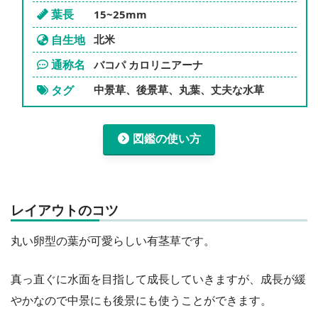
葉長
15~25mm
自生地
北米
通称名
バコパ カロリニアーナ
タグ
中景草、後景草、丸葉、丈夫な水草
図鑑の使い方
レイアウトのコツ
丸い卵型の葉が可愛らしい有茎草です。
真っ直ぐに水面を目指して成長していきますが、成長が緩
やかなので中景にも後景にも使うことができます。