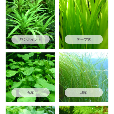
ワンポイント
テープ状
丸葉
細葉