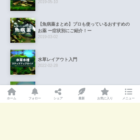
2019-05-10
【魚病薬まとめ】プロも使っているおすすめの
お薬 ー症状別にご紹介！ー
2019-03-02
水草レイアウト入門
2022-02-28
【30秒診断】水草が育たない原因を簡単チェ
ック！
ホーム
フォロー
シェア
最新
お気に入り
メニュー
2020-11-19
【レイアウトに使いやすい】おすすめの水草ま
とめ
2020-05-11