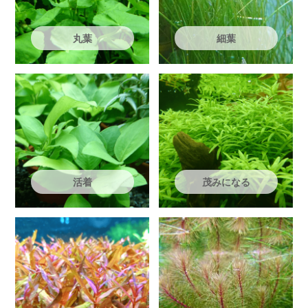
丸葉
細葉
活着
茂みになる