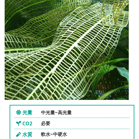
光量
中光量~高光量
CO2
必要
水質
軟水~中硬水