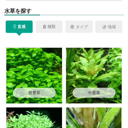
水草を探す
直感
種類
タイプ
地域
前景草
中景草