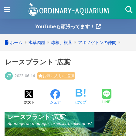
YouTubeも頑張ってます！
ホーム
水草図鑑
球根、根茎
アポノゲトンの仲間
レースプラント ‘広葉’
2023-06-14
お気に入りに追加
ポスト
シェア
はてブ
LINE
レースプラント ‘広葉’
Aponogeton madagascariensis ‘henkelianus’