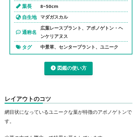
葉長
8~50cm
自生地
マダガスカル
広葉レースプラント、アポノゲトン・ヘ
通称名
ンケリアヌス
タグ
中景草、センタープラント、ユニーク
図鑑の使い方
レイアウトのコツ
網目状になっているユニークな葉が特徴のアポノゲトンで
す。