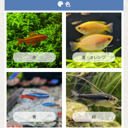
色
赤
黃・オレンジ
青
紺