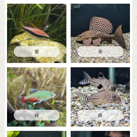
紫
茶
緑
銀