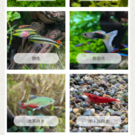
卵生
卵胎生
水草向き
ボトル向き