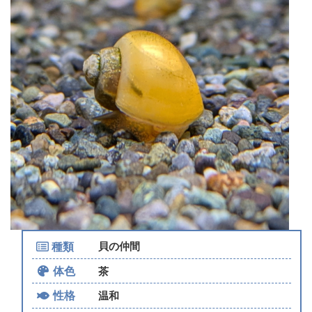
種類
貝の仲間
体色
茶
性格
温和