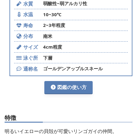
水質
弱酸性~弱アルカリ性
水温
10~30℃
寿命
2~3年程度
分布
南米
サイズ
4cm程度
泳ぐ所
下層
通称名
ゴールデンアップルスネール
図鑑の使い方
特徴
明るいイエローの貝殻が可愛いリンゴガイの仲間。