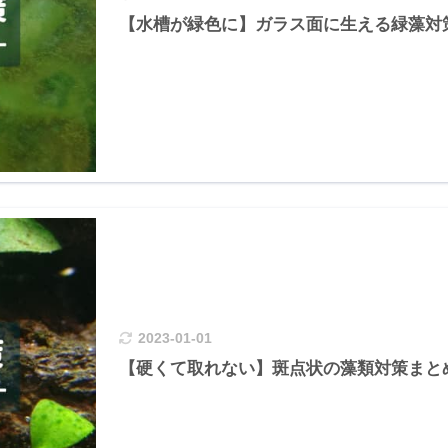
【水槽が緑色に】ガラス面に生える緑藻対策
2023-01-01
【硬くて取れない】斑点状の藻類対策まとめ