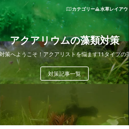
カテゴリー
水草レイアウ
アクアリウムの藻類対策
iumの藻類対策へようこそ！アクアリストを悩ます11タイ
対策記事一覧