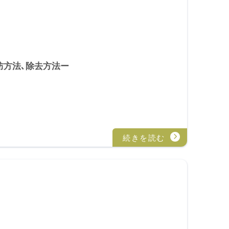
防方法､除去方法ー