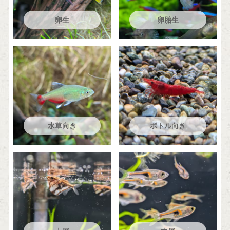
卵生
卵胎生
水草向き
ボトル向き