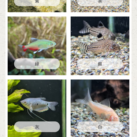
紫
茶
緑
銀
灰
白