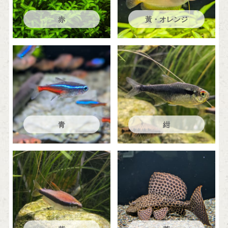
赤
黃・オレンジ
青
紺