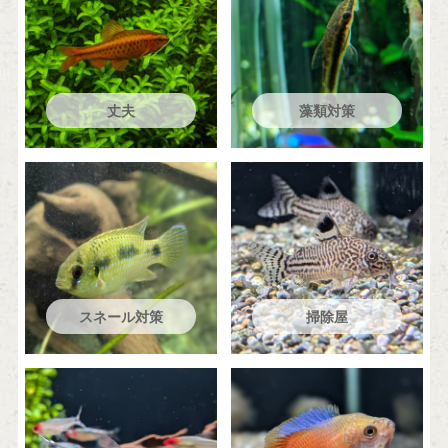
丈夫
藻類対策
スネール対策
掃除屋