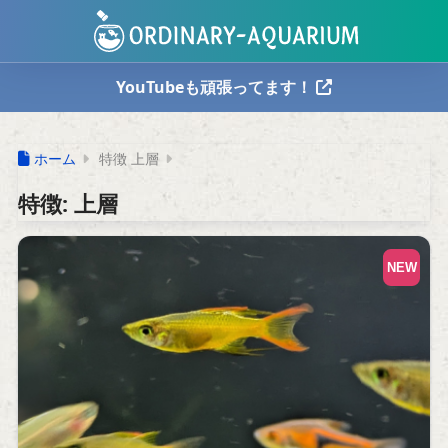
YouTubeも頑張ってます！
ホーム
特徴 上層
特徴:
上層
NEW