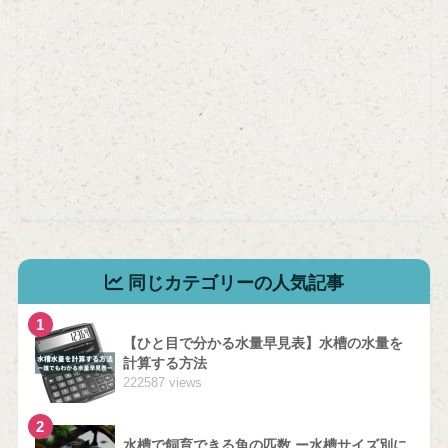
同じカテゴリーの人気記事
1
【ひと目で分かる水量早見表】水槽の水量を
計算する方法
222587 views
2
水槽で飼育できる魚の匹数 ー水槽サイズ別に