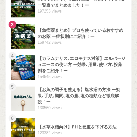
一覧表でまとめました！ー
197253 views
3
【魚病薬まとめ】プロも使っているおすすめ
のお薬 ー症状別にご紹介！ー
159742 views
4
【カラムナリス､エロモナス対策】エルバージ
ュエースの使い方 ー効果､用量､使い方､投薬
例をご紹介！ー
154545 views
5
【お魚の調子を整える】塩水浴の方法 ー効
果､手順､期間､塩の量､塩の種類など徹底解
説！ー
130560 views
6
【水草水槽向け】PHと硬度を下げる方法
123382 views