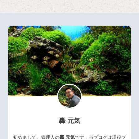
轟 元気
初めまして。管理人の
轟 元気
です。当ブログは現役プ