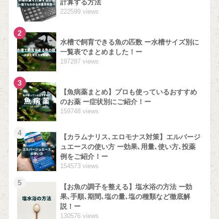
計算する方法
222599 views
2
水槽で飼育できる魚の匹数 ー水槽サイズ別に
一覧表でまとめました！ー
197287 views
3
【魚病薬まとめ】プロも使っているおすすめ
のお薬 ー症状別にご紹介！ー
159748 views
4
【カラムナリス､エロモナス対策】エルバージ
ュエースの使い方 ー効果､用量､使い方､投薬
例をご紹介！ー
154573 views
5
【お魚の調子を整える】塩水浴の方法 ー効
果､手順､期間､塩の量､塩の種類など徹底解
説！ー
130576 views