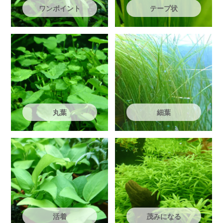
ワンポイント
テープ状
丸葉
細葉
活着
茂みになる