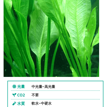
光量
中光量~高光量
CO2
不要
水質
軟水~中硬水