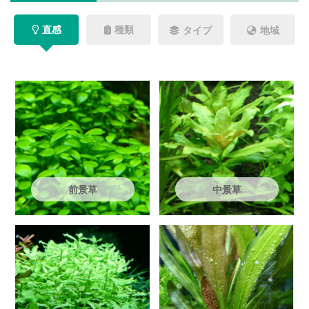
直感
種類
タイプ
地域
前景草
中景草