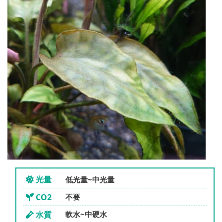
光量
低光量~中光量
CO2
不要
水質
軟水~中硬水