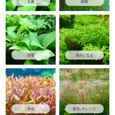
丸葉
細葉
活着
茂みになる
赤色
黄色､オレンジ