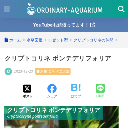
YouTubeも頑張ってます！
ホーム
水草図鑑
ロゼット型
クリプトコリネの仲間
クリプトコリネ ポンテデリフォリア
2023-12-20
お気に入りに追加
ポスト
シェア
はてブ
LINE
クリプトコリネ ポンテデリフォリア
Cryptocoryne pontederifolia