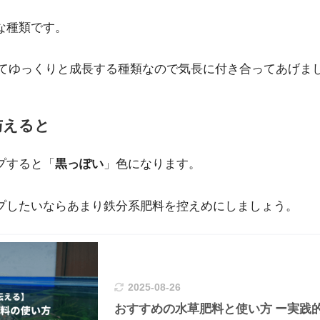
な種類です。
けてゆっくりと成長する種類なので気長に付き合ってあげま
与えると
プすると「
黒っぽい
」色になります。
プしたいならあまり鉄分系肥料を控えめにしましょう。
2025-08-26
おすすめの水草肥料と使い方 ー実践