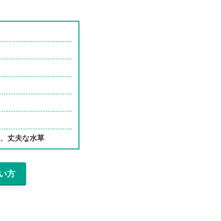
草、丈夫な水草
い方