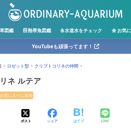
草図鑑
熱帯魚図鑑
水道水をチェック
お気
YouTubeも頑張ってます！
鑑
ロゼット型
クリプトコリネの仲間
リネ ルテア
お気に入りに追加
ポスト
シェア
はてブ
LINE