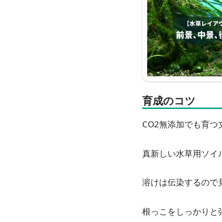
育成のコツ
CO2無添加でも育つ
真新しい水草用ソイ
溶けは伝染するので
根っこをしっかりと