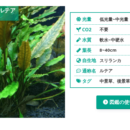
ルテア
光量
低光量~中光量
CO2
不要
水質
軟水~中硬水
葉長
8~40cm
自生地
スリランカ
通称名
ルテア
タグ
中景草、後景
図鑑の使