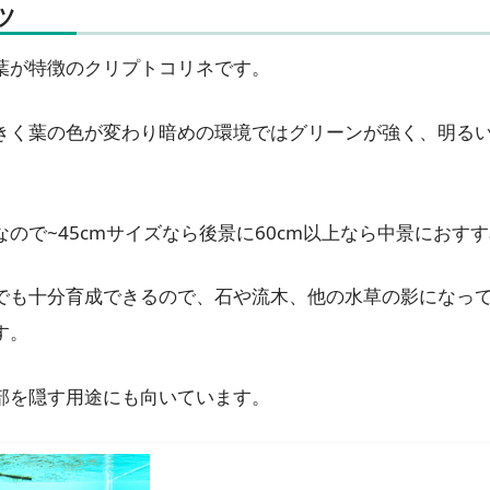
ツ
葉が特徴のクリプトコリネです。
きく葉の色が変わり暗めの環境ではグリーンが強く、明る
ので~45cmサイズなら後景に60cm以上なら中景におす
でも十分育成できるので、石や流木、他の水草の影になっ
す。
部を隠す用途にも向いています。