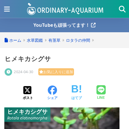
YouTubeも頑張ってます！
ホーム
水草図鑑
有茎草
ロタラの仲間
ヒメキカシグサ
2024-04-30
お気に入りに追加
ポスト
シェア
はてブ
LINE
ヒメキカシグサ
Rotala elatinomorpha