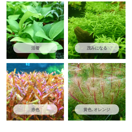
活着
茂みになる
赤色
黄色､オレンジ