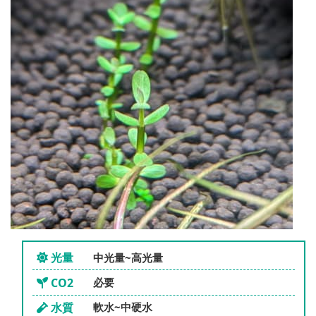
光量
中光量~高光量
CO2
必要
水質
軟水~中硬水