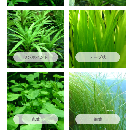
ワンポイント
テープ状
丸葉
細葉