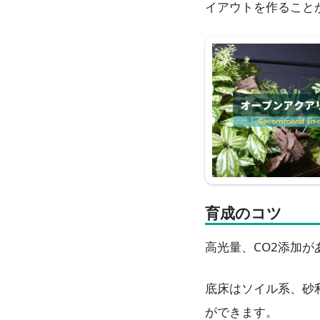
イアウトを作ること
育成のコツ
高光量、CO2添加
底床はソイル系、砂
ができます。