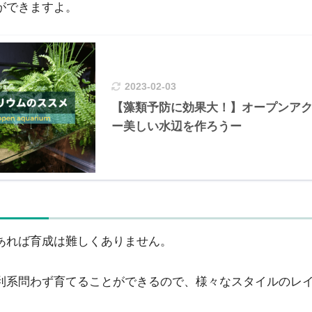
ができますよ。
2023-02-03
【藻類予防に効果大！】オープンア
ー美しい水辺を作ろうー
があれば育成は難しくありません。
利系問わず育てることができるので、様々なスタイルのレ