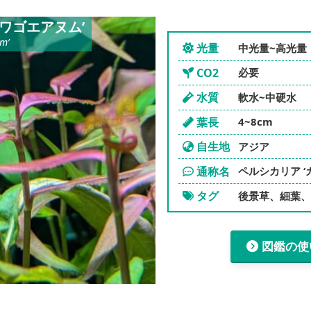
カワゴエアヌム’
m’
光量
中光量~高光量
CO2
必要
水質
軟水~中硬水
葉長
4~8cm
自生地
アジア
通称名
ペルシカリア ‘
タグ
後景草、細葉
図鑑の使