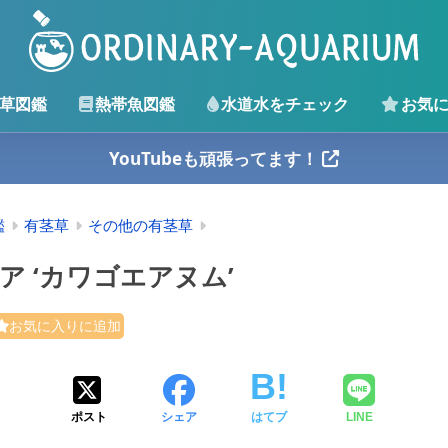
草図鑑
熱帯魚図鑑
水道水をチェック
お気
YouTubeも頑張ってます！
鑑
有茎草
その他の有茎草
ア ‘カワゴエアヌム’
お気に入りに追加
ポスト
シェア
はてブ
LINE