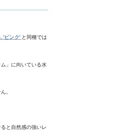
 ‘ピンク’
と同種では
ウム」に向いている水
せん。
せると自然感の強いレ