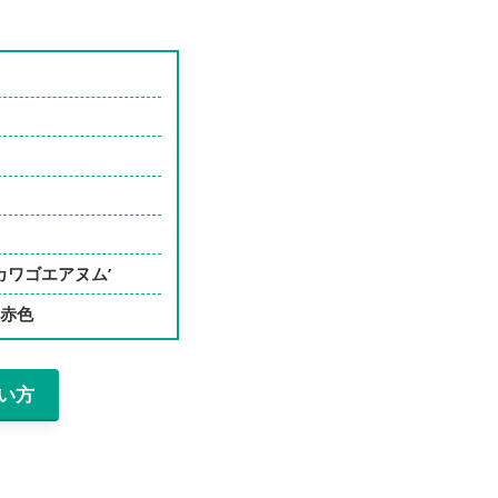
カワゴエアヌム’
、赤色
い方