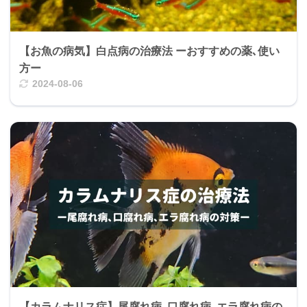
【お魚の病気】白点病の治療法 ーおすすめの薬､使い
方ー
2024-08-06
【カラムナリス症】尾腐れ病､口腐れ病､エラ腐れ病の