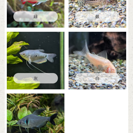
緑
銀
灰
白