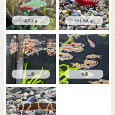
水草向き
ボトル向き
上層
中層