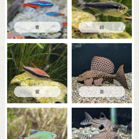
青
紺
紫
茶