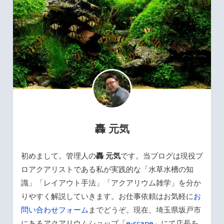
轟 元気
初めまして。管理人の
轟 元気
です。当ブログは現役プ
ロアクアリストである私が実践的な「水草水槽の知
識」「レイアウト手法」「アクアリウム雑学」を分か
りやすく解説していきます。お仕事依頼はお気軽に
お
問い合わせフォーム
までどうぞ。現在、埼玉県坂戸市
にあるアクアリウムショップ「
e-scape
」にて店長を