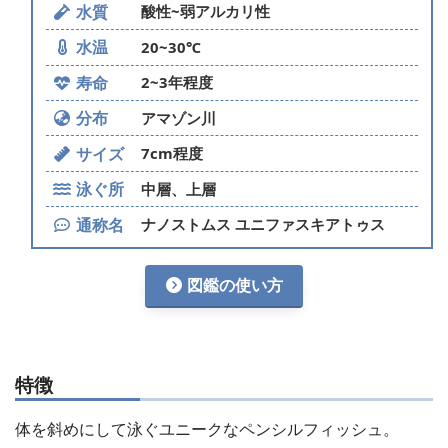
水質
酸性~弱アルカリ性
水温
20~30℃
寿命
2~3年程度
分布
アマゾン川
サイズ
7cm程度
泳ぐ所
中層、上層
通称名
ナノストムス ユニファスキアトゥス
図鑑の使い方
特徴
体を斜めにして泳ぐユニークなペンシルフィッシュ。