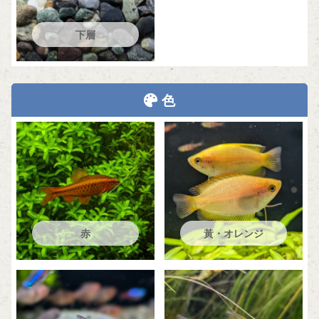
下層
色
赤
黃・オレンジ