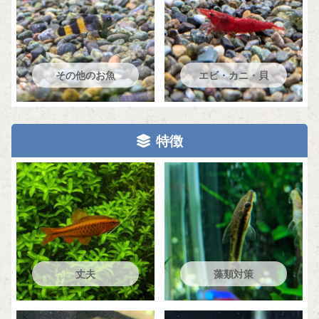
その他のお魚
エビ・カニ・貝
特徴
丈夫
藻類対策