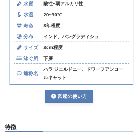
水質
酸性~弱アルカリ性
水温
20~30℃
寿命
3年程度
分布
インド、バングラディシュ
サイズ
3cm程度
泳ぐ所
下層
ハラ ジェルドニー、ドワーフアンコー
通称名
ルキャット
図鑑の使い方
特徴