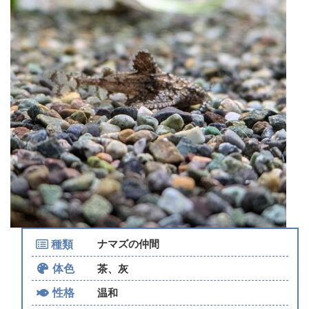
種類
ナマズの仲間
体色
茶、灰
性格
温和