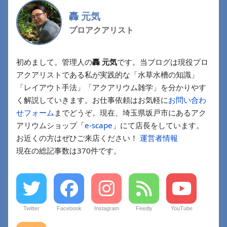
轟 元気
プロアクアリスト
初めまして。管理人の
轟 元気
です。当ブログは現役プロ
アクアリストである私が実践的な「水草水槽の知識」
「レイアウト手法」「アクアリウム雑学」を分かりやす
く解説していきます。お仕事依頼はお気軽に
お問い合わ
せフォーム
までどうぞ。現在、埼玉県坂戸市にあるアク
アリウムショップ「
e-scape
」にて店長をしています。
お近くの方はぜひご来店ください！
運営者情報
現在の総記事数は370件です。
Twitter
Facebook
Instagram
Feedly
YouTube