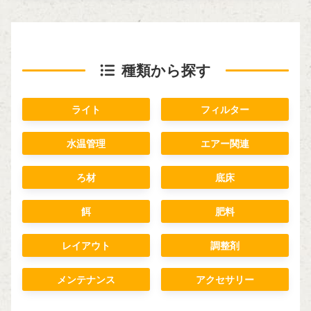
種類から探す
ライト
フィルター
水温管理
エアー関連
ろ材
底床
餌
肥料
レイアウト
調整剤
メンテナンス
アクセサリー