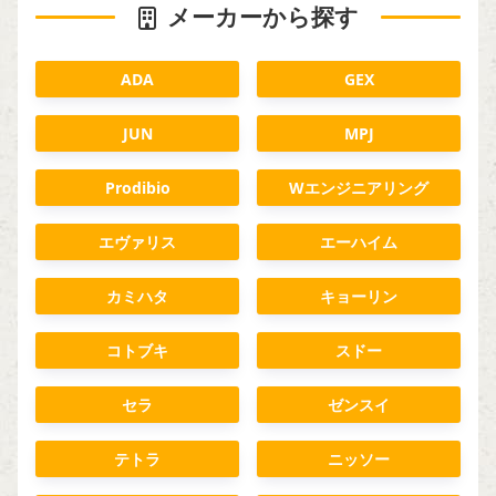
メーカーから探す
ADA
GEX
JUN
MPJ
Prodibio
Wエンジニアリング
エヴァリス
エーハイム
カミハタ
キョーリン
コトブキ
スドー
セラ
ゼンスイ
テトラ
ニッソー