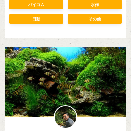
バイコム
水作
日動
その他