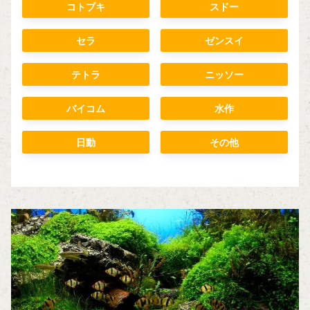
コトブキ
スドー
セラ
ゼンスイ
テトラ
ニッソー
バイコム
水作
日動
その他