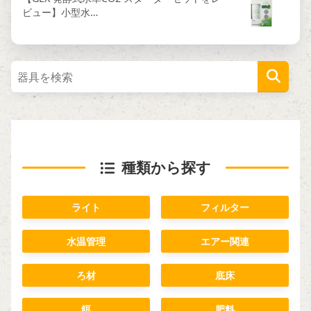
ビュー】小型水…
種類から探す
ライト
フィルター
水温管理
エアー関連
ろ材
底床
餌
肥料