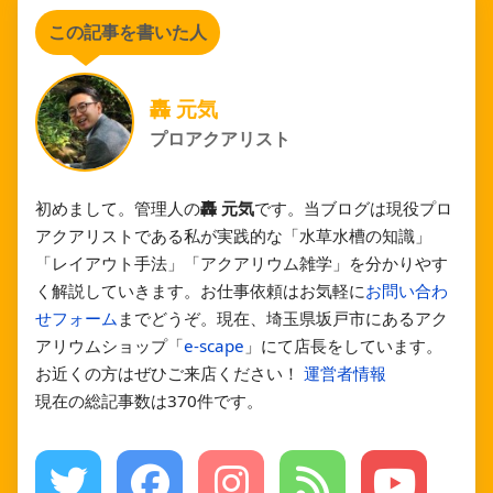
この記事を書いた人
轟 元気
プロアクアリスト
初めまして。管理人の
轟 元気
です。当ブログは現役プロ
アクアリストである私が実践的な「水草水槽の知識」
「レイアウト手法」「アクアリウム雑学」を分かりやす
く解説していきます。お仕事依頼はお気軽に
お問い合わ
せフォーム
までどうぞ。現在、埼玉県坂戸市にあるアク
アリウムショップ「
e-scape
」にて店長をしています。
お近くの方はぜひご来店ください！
運営者情報
現在の総記事数は370件です。