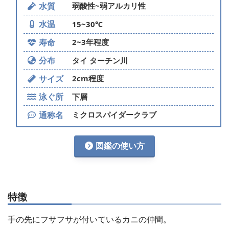
水質
弱酸性~弱アルカリ性
水温
15~30℃
寿命
2~3年程度
分布
タイ ターチン川
サイズ
2cm程度
泳ぐ所
下層
通称名
ミクロスパイダークラブ
図鑑の使い方
特徴
手の先にフサフサが付いているカニの仲間。