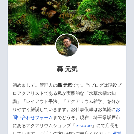
轟 元気
初めまして。管理人の
轟 元気
です。当ブログは現役プ
ロアクアリストである私が実践的な「水草水槽の知
識」「レイアウト手法」「アクアリウム雑学」を分か
りやすく解説していきます。お仕事依頼はお気軽に
お
問い合わせフォーム
までどうぞ。現在、埼玉県坂戸市
にあるアクアリウムショップ「
e-scape
」にて店長を
しています。お近くの方はぜひご来店ください！
運営