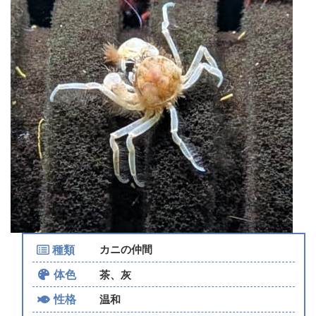
種類
カニの仲間
体色
茶、灰
性格
温和