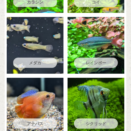
カラシン
コイ
メダカ
レインボー
アナバス
シクリッド