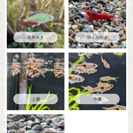
水草向き
ボトル向き
上層
中層