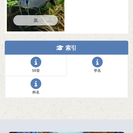
黒
索引
50音
学名
科名