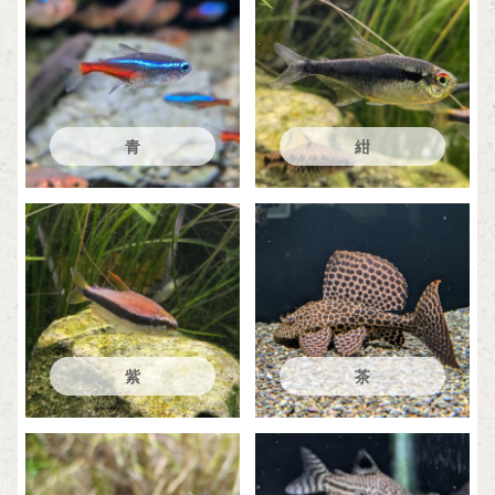
青
紺
紫
茶