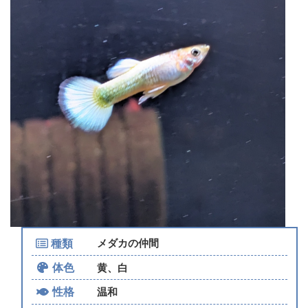
種類
メダカの仲間
体色
黄、白
性格
温和