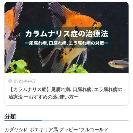
2023-04-07
【カラムナリス症】尾腐れ病､口腐れ病､エラ腐れ病の
治療法 ーおすすめの薬､使い方ー
分類
カダヤシ科 ポエキリア属 グッピー ‘フルゴールド’