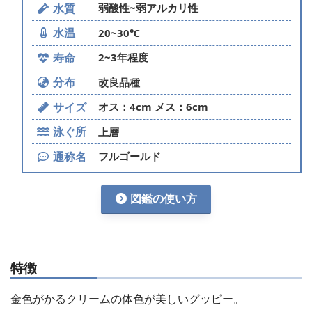
水質
弱酸性~弱アルカリ性
水温
20~30℃
寿命
2~3年程度
分布
改良品種
サイズ
オス：4cm メス：6cm
泳ぐ所
上層
通称名
フルゴールド
図鑑の使い方
特徴
金色がかるクリームの体色が美しいグッピー。