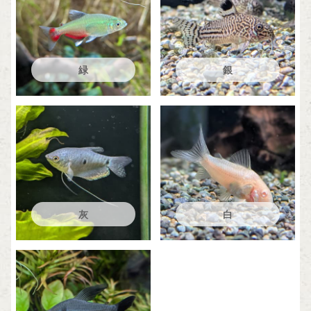
緑
銀
灰
白