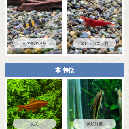
その他のお魚
エビ・カニ・貝
特徴
丈夫
藻類対策