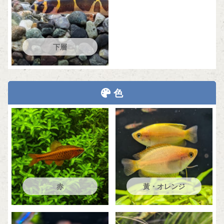
下層
色
赤
黃・オレンジ