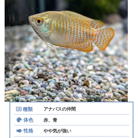
種類
アナバスの仲間
体色
赤、青
性格
やや気が強い