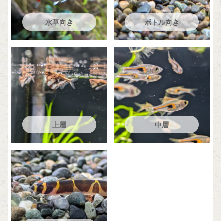
水草向き
ボトル向き
上層
中層