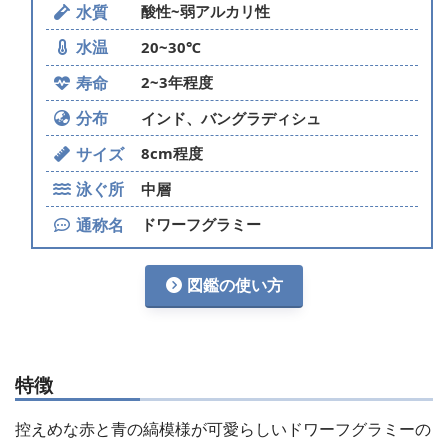
水質
酸性~弱アルカリ性
水温
20~30℃
寿命
2~3年程度
分布
インド、バングラディシュ
サイズ
8cm程度
泳ぐ所
中層
通称名
ドワーフグラミー
図鑑の使い方
特徴
控えめな赤と青の縞模様が可愛らしいドワーフグラミーの