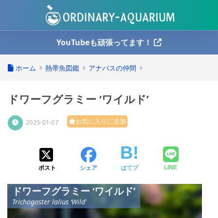
YouTubeも頑張ってます！
ホーム
熱帯魚図鑑
アナバスの仲間
ドワーフグラミー ‘ワイルド’
お気に入りに追加
2025-01-07
ポスト
シェア
はてブ
LINE
ドワーフグラミー ‘ワイルド’
Trichogaster lalius ‘Wild’