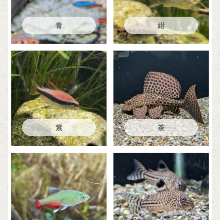
青
紺
紫
茶