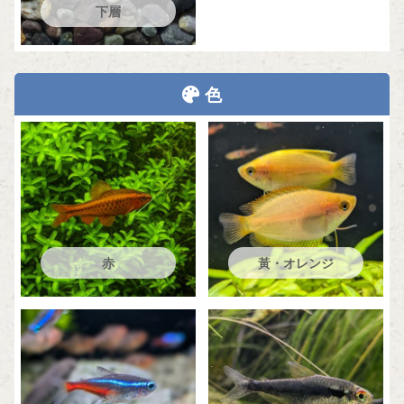
下層
色
赤
黃・オレンジ