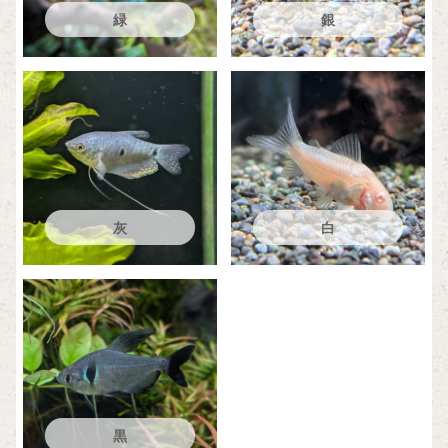
緑
銀
灰
白
黒