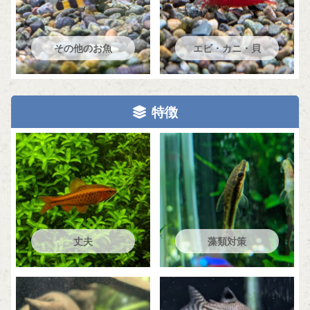
その他のお魚
エビ・カニ・貝
特徴
丈夫
藻類対策