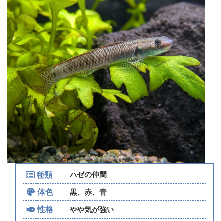
種類
ハゼの仲間
体色
黒、赤、青
性格
やや気が強い