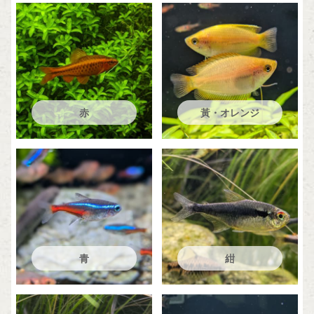
赤
黃・オレンジ
青
紺