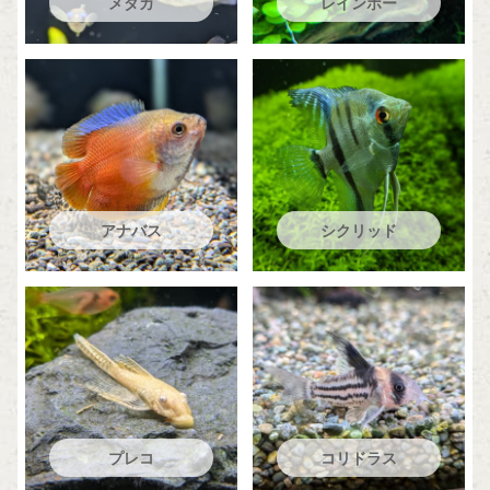
メダカ
レインボー
アナバス
シクリッド
プレコ
コリドラス