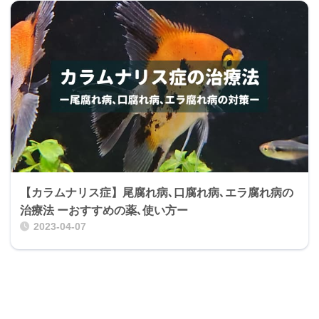
【カラムナリス症】尾腐れ病､口腐れ病､エラ腐れ病の
治療法 ーおすすめの薬､使い方ー
2023-04-07