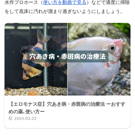
水作プロホース（
使い方を動画で見る
）などで適度に掃除
をして底床に汚れが溜まり過ぎないようにしましょう。
【エロモナス症】穴あき病・赤斑病の治療法 ーおすす
めの薬､使い方ー
2024-03-23