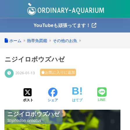
YouTubeも頑張ってます！
ホーム
熱帯魚図鑑
その他のお魚
ニジイロボウズハゼ
お気に入りに追加
2026-01-13
ポスト
シェア
はてブ
LINE
ニジイロボウズハゼ
Stiphodon ornatus