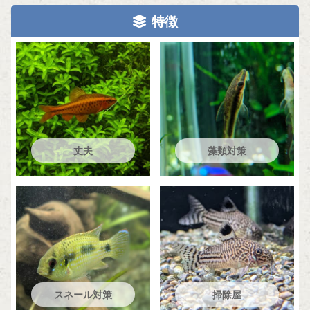
特徴
丈夫
藻類対策
スネール対策
掃除屋