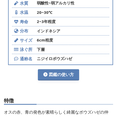
水質
弱酸性~弱アルカリ性
水温
20~30℃
寿命
2~3年程度
分布
インドネシア
サイズ
6cm程度
泳ぐ所
下層
通称名
ニジイロボウズハゼ
図鑑の使い方
特徴
オスの赤、青の発色が素晴らしく綺麗なボウズハゼの仲