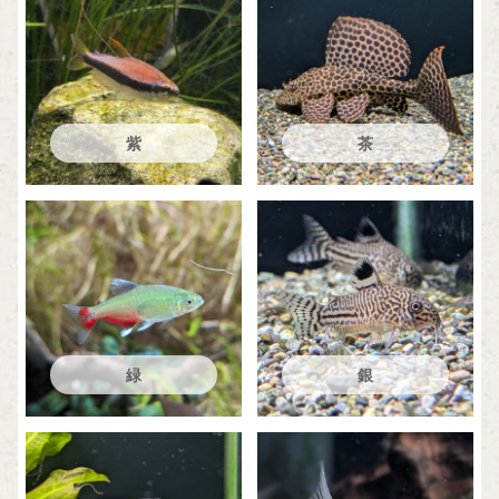
紫
茶
緑
銀