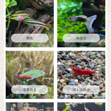
卵生
卵胎生
水草向き
ボトル向き