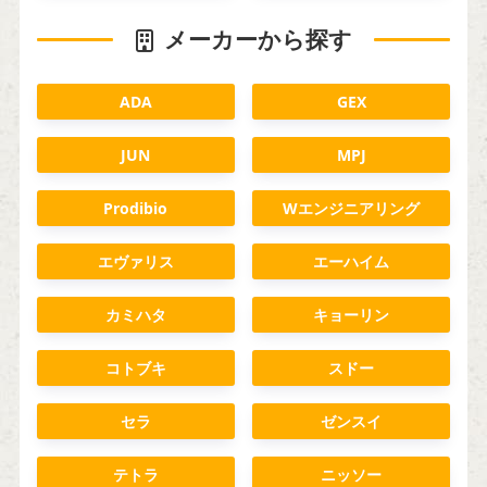
メーカーから探す
ADA
GEX
JUN
MPJ
Prodibio
Wエンジニアリング
エヴァリス
エーハイム
カミハタ
キョーリン
コトブキ
スドー
セラ
ゼンスイ
テトラ
ニッソー