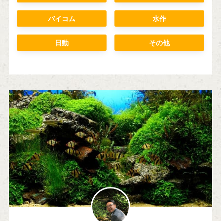
バイコム
水作
日動
その他