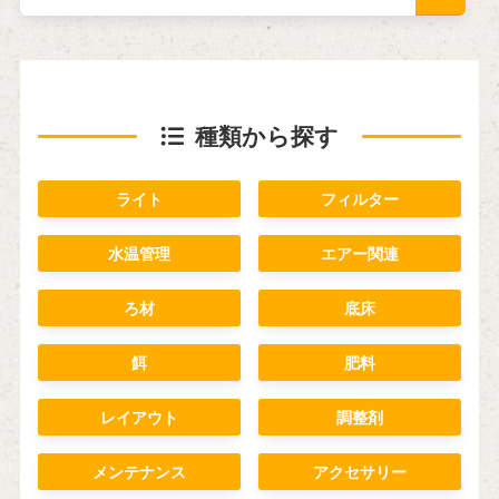
種類から探す
ライト
フィルター
水温管理
エアー関連
ろ材
底床
餌
肥料
レイアウト
調整剤
メンテナンス
アクセサリー