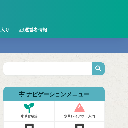
に入り
運営者情報
ナビゲーションメニュー
水草育成論
水草レイアウト入門