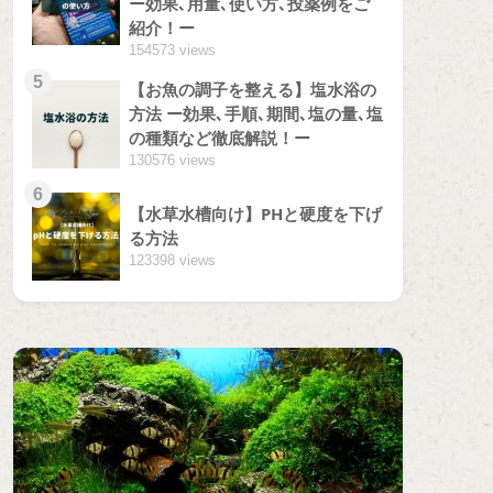
ー効果､用量､使い方､投薬例をご
紹介！ー
154573 views
5
【お魚の調子を整える】塩水浴の
方法 ー効果､手順､期間､塩の量､塩
の種類など徹底解説！ー
130576 views
6
【水草水槽向け】PHと硬度を下げ
る方法
123398 views