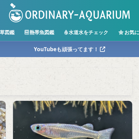
草図鑑
熱帯魚図鑑
水道水をチェック
お気
YouTubeも頑張ってます！