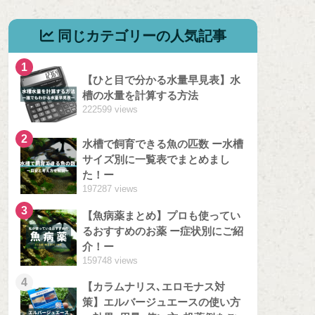
同じカテゴリーの人気記事
1
【ひと目で分かる水量早見表】水
槽の水量を計算する方法
222599 views
2
水槽で飼育できる魚の匹数 ー水槽
サイズ別に一覧表でまとめまし
た！ー
197287 views
3
【魚病薬まとめ】プロも使ってい
るおすすめのお薬 ー症状別にご紹
介！ー
159748 views
4
【カラムナリス､エロモナス対
策】エルバージュエースの使い方