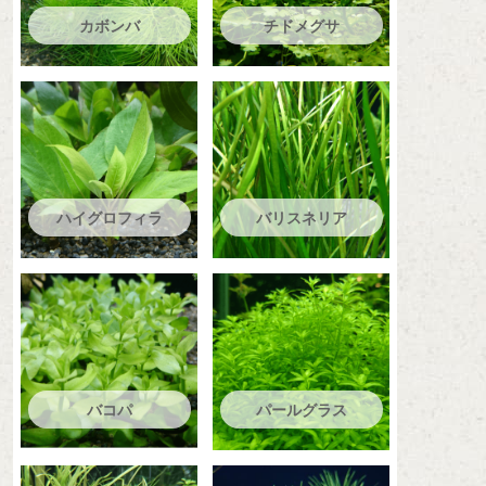
カボンバ
チドメグサ
ハイグロフィラ
バリスネリア
バコパ
パールグラス