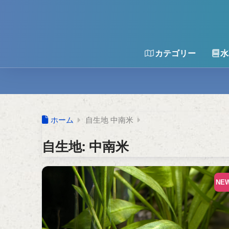
カテゴリー
水
ホーム
自生地 中南米
自生地:
中南米
NE