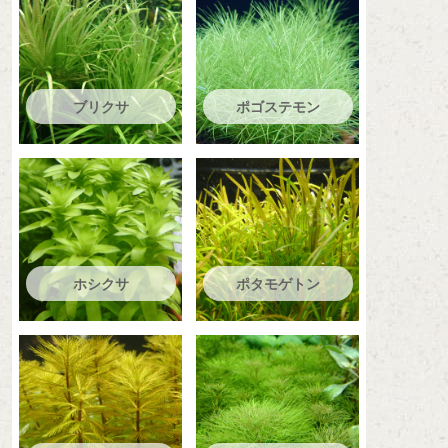
ブリクサ
ポゴステモン
ホシクサ
ポタモゲトン