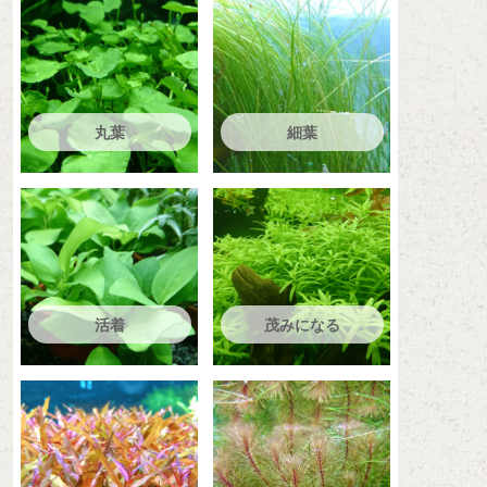
丸葉
細葉
活着
茂みになる