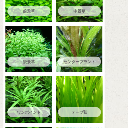
前景草
中景草
後景草
センタープラント
ワンポイント
テープ状