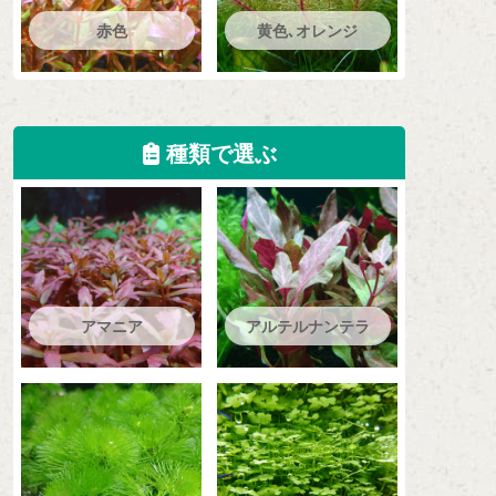
赤色
黄色､オレンジ
種類で選ぶ
アマニア
アルテルナンテラ