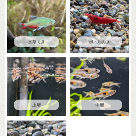
水草向き
ボトル向き
上層
中層