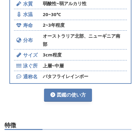
水質
弱酸性~弱アルカリ性
水温
20~30℃
寿命
2~3年程度
オーストラリア北部、ニューギニア南
分布
部
サイズ
3cm程度
泳ぐ所
上層~中層
通称名
バタフライレインボー
図鑑の使い方
特徴