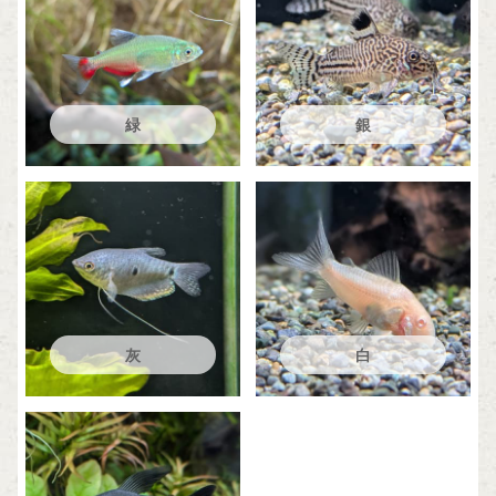
緑
銀
灰
白