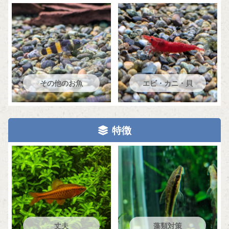
その他のお魚
エビ・カニ・貝
特徴
丈夫
藻類対策