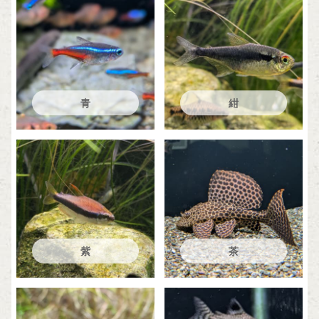
青
紺
紫
茶