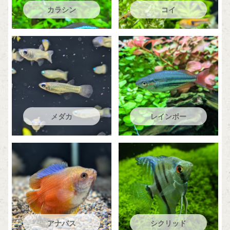
カラシン
コイ
メダカ
レインボー
アナバス
シクリッド