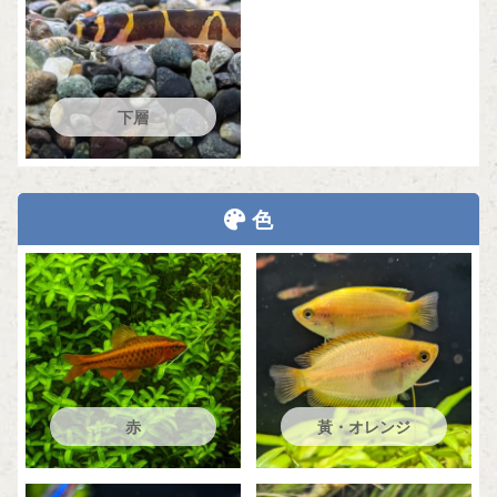
下層
色
赤
黃・オレンジ