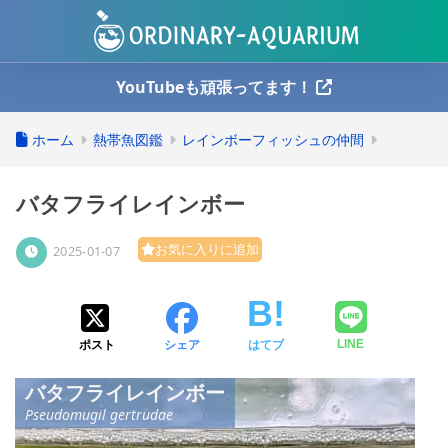
YouTubeも頑張ってます！
ホーム
熱帯魚図鑑
レインボーフィッシュの仲間
バタフライレインボー
お気に入りに追加
2025-01-07
ポスト
シェア
はてブ
LINE
バタフライレインボー
Pseudomugil gertrudae